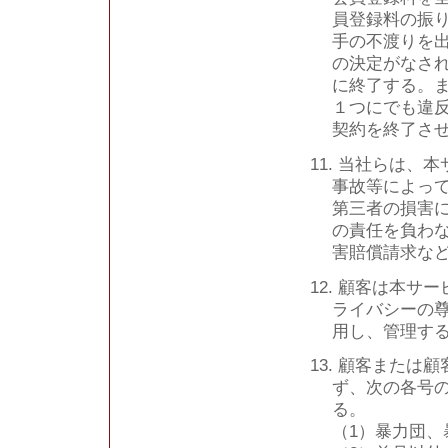
員登録料の振
手の不渡りを
の決定がなさ
に終了する。
１つにでも違
契約を終了さ
11. 当社らは
事故等によっ
第三者の損害
の責任を負わ
害賠償請求な
12. 顧客は本
ライバシーの
用し、管理す
13. 顧客また
ず、次の各号
る。
（1）暴力団、