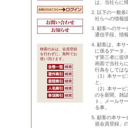
は、当社らに
2. 以下の一般
社らへの情報
3. 顧客へのサ
通信手段、情
4. 顧客は、本
検索のみは、会員登録
に係るデータ
を行わずに、無料でお
ず第三者に提
使い頂けます。
画面で当社ら
行為をしては
（1）本サー
と。
（2）本サー
のを新聞、雑
ト、メールサ
る事。
5. 顧客の本サ
規会員登録」