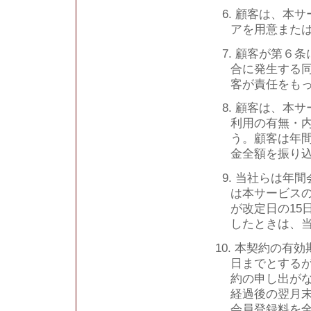
6. 顧客は、本
アを用意また
7. 顧客が第６
合に発生する
客が責任をも
8. 顧客は、本
利用の有無・
う。顧客は年
金全額を振り
9. 当社らは年
は本サービス
が改定日の15
したときは、
10. 本契約の
日までとするが
約の申し出が
経過後の翌月
会員登録料を