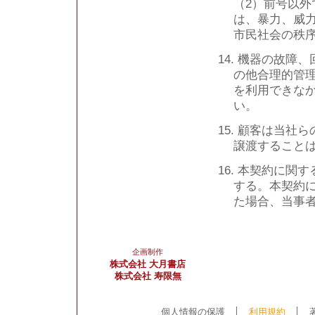
（2）前号以
は、暴力、威
市民社会の秩
14. 機器の故
の他合理的管
を利用できな
い。
15. 顧客は当
譲渡すること
16. 本契約に
する。本契約
た場合、当事
企画制作
株式会社 大月書店
株式会社 寿限無
個人情報の保護
│
利用規約
│