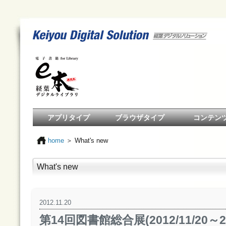
アプリタイプ
ブラウザタイプ
コンテン
サービス概要
サービスの特徴
アプリの特徴
アプリ操作の流れ
サービス概要
サービスの特徴
機能概要
「週刊ダイヤモン
東洋経済
歴史読本
子育てと健康 シリ
マルクス＝エンゲ
小松左京アーカイ
「アート＆ブック
園山俊二作品
モーターファン
写真週報
風俗画報
同盟写真特報
人民中国
石橋湛山全集・
home
＞ What's new
デジタルアーカイ
デジタルアーカイ
全集online
銀の鈴社」シリー
高橋亀吉著作集
What's new
2012.11.20
第14回図書館総合展(2012/11/20