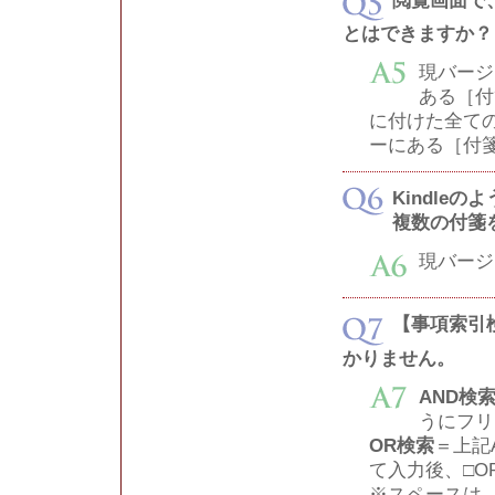
とはできますか？
現バージ
ある［付
に付けた全て
ーにある［付
Kindle
複数の付箋
現バージ
【事項索引
かりません。
AND検
うにフリ
OR検索
＝上記
て入力後、□
※スペースは