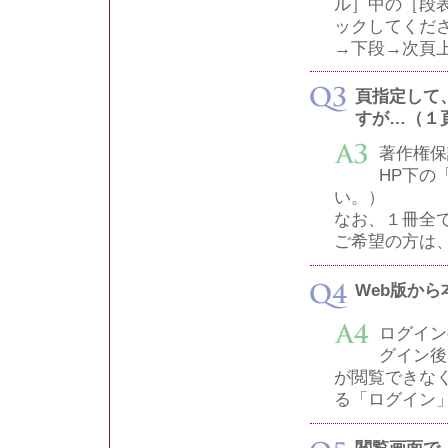
ル］中の［段
ックしてくだ
→下段→次頁
頁指定して
すが…（１
著作権保
HP下の
い。）
なお、１冊全
ご希望の方は
Web版か
ログイン
グイン後
が閲覧できなく
る「ログイン
閲覧画面で